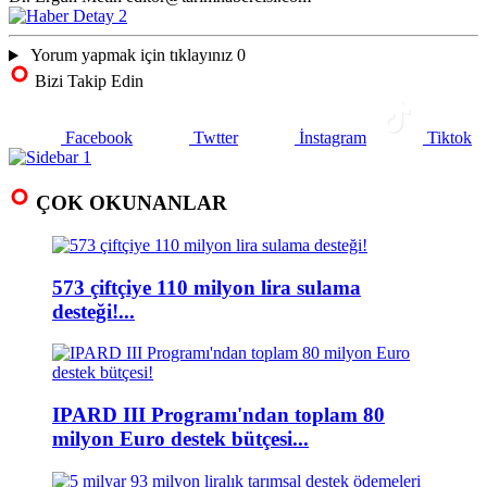
Yorum yapmak için tıklayınız
0
Bizi Takip Edin
Facebook
Twtter
İnstagram
Tiktok
ÇOK OKUNANLAR
573 çiftçiye 110 milyon lira sulama
desteği!...
IPARD III Programı'ndan toplam 80
milyon Euro destek bütçesi...