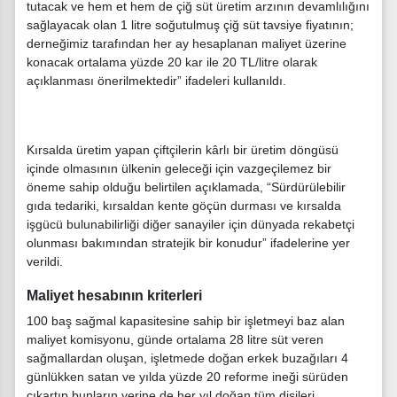
tutacak ve hem et hem de çiğ süt üretim arzının devamlılığını
sağlayacak olan 1 litre soğutulmuş çiğ süt tavsiye fiyatının;
derneğimiz tarafından her ay hesaplanan maliyet üzerine
konacak ortalama yüzde 20 kar ile 20 TL/litre olarak
açıklanması önerilmektedir” ifadeleri kullanıldı.
Kırsalda üretim yapan çiftçilerin kârlı bir üretim döngüsü
içinde olmasının ülkenin geleceği için vazgeçilemez bir
öneme sahip olduğu belirtilen açıklamada, “Sürdürülebilir
gıda tedariki, kırsaldan kente göçün durması ve kırsalda
işgücü bulunabilirliği diğer sanayiler için dünyada rekabetçi
olunması bakımından stratejik bir konudur” ifadelerine yer
verildi.
Maliyet hesabının kriterleri
100 baş sağmal kapasitesine sahip bir işletmeyi baz alan
maliyet komisyonu, günde ortalama 28 litre süt veren
sağmallardan oluşan, işletmede doğan erkek buzağıları 4
günlükken satan ve yılda yüzde 20 reforme ineği sürüden
çıkartıp bunların yerine de her yıl doğan tüm dişileri