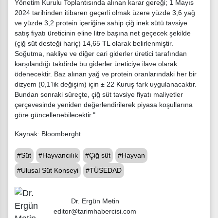
Yönetim Kurulu Toplantısında alınan karar gereği; 1 Mayıs
2024 tarihinden itibaren geçerli olmak üzere yüzde 3,6 yağ
ve yüzde 3,2 protein içeriğine sahip çiğ inek sütü tavsiye
satış fiyatı üreticinin eline litre başına net geçecek şekilde
(çiğ süt desteği hariç) 14,65 TL olarak belirlenmiştir.
Soğutma, nakliye ve diğer cari giderler üretici tarafından
karşılandığı takdirde bu giderler üreticiye ilave olarak
ödenecektir. Baz alınan yağ ve protein oranlarındaki her bir
dizyem (0,1’lik değişim) için ± 22 Kuruş fark uygulanacaktır.
Bundan sonraki süreçte, çiğ süt tavsiye fiyatı maliyetler
çerçevesinde yeniden değerlendirilerek piyasa koşullarına
göre güncellenebilecektir."
Kaynak: Bloomberght
#Süt
#Hayvancılık
#Çiğ süt
#Hayvan
#Ulusal Süt Konseyi
#TÜSEDAD
Dr. Ergün Metin
editor@tarimhabercisi.com