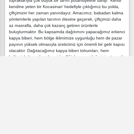
topraklarıyla çok büyük bir tarım potansiyeline sahip. ‘Kendi
kendine yeten bir Kocasinan’ hedefiyle çıktığımız bu yolda,
çiftçimizin her zaman yanındayız. Amacımız; babadan kalma
yöntemlerle yapılan tarımın ötesine geçerek, çiftçimizi daha
az masrafla, daha çok kazanç getiren ürünlerle
buluşturmaktır. Bu kapsamda dağıtımını yapacağımız erkenci
kapya biberi, hem bölge iklimimize uygunluğu hem de pazar
payının yüksek olmasıyla üreticimiz için önemli bir gelir kapısı
olacaktır. Dağıtacağımız kapya biberi tohumları, hem
kalitesiyle hem de erkenci özelliğiyle pazar değerini artıracak,
üreticimize daha fazla kazanç sağlayacak. Biz tohumu
veriyoruz, desteği sağlıyoruz; çiftçimiz ekiyor, Kocasinan
kazanıyor, Türkiye kazanıyor. Toprağa düşen her tohum,
geleceğe atılmış bir imzadır. Tüm çiftçilerimizi bu bereketli
seferberliğe davet ediyorum. Kocasinan’da her karış toprağın
bereketlenmesi için projeler üretmeye devam edeceğiz"
ifadelerini kullandı. Başkan Çolakbayrakdar, hayata
geçirdikleri bu örnek projeyle yalnızca tarımı
desteklemediklerini, aynı zamanda yerel tohumlara can suyu
vererek Anadolu’nun bereketli mirasını geleceğe taşıdıklarını
sözlerine ekledi.