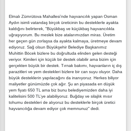
Elmalı Zümrütova Mahallesi’nde hayvancılık yapan Osman
Aydın isimli vatandaş birçok üreticinin bu desteklerle ayakta
kaldığını belirterek, "Büyükbaş ve küçükbaş hayvancılıkla
uğraşıyorum. Bu meslek bize atalarımızdan miras. Üretim
her geçen gün zorlaşsa da ayakta kalmaya, üretmeye devam
ediyoruz. Sağ olsun Büyükşehir Belediye Başkanımız
Muhittin Böcek bizlere bu doğrultuda elinden gelen desteği
veriyor. Kimileri için küçük bir destek olabilir ama bizim için
gerçekten büyük bir destek. Tırnak bakımı, hayvanların iç dış
parazitleri ve yem destekleri bizlere bir can suyu oluyor. Daha
büyük desteklerin yapılacağını da inanıyoruz. Herkes biliyor
maliyetler günümüzde çok ağır. Şu an piyasada en düşük
yem fiyatı 650 TL ama biz bunu belediyemizden daha iyi
kalitelisini 500 TL’ye alabiliyoruz. Buğday ve silajlık mısır
tohumu destekleri de alıyoruz bu desteklerle birçok üretici
hayvancılığa devam ediyor çok memnunuz" dedi.