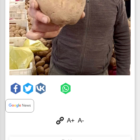
A+
A-