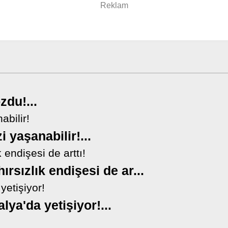
zdu!...
i yaşanabilir!...
ırsızlık endişesi de ar...
lya'da yetişiyor!...