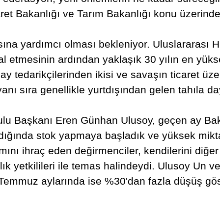
ret Bakanlığı ve Tarım Bakanlığı konu üzerinde 
sına yardımcı olması bekleniyor. Uluslararası H
 etmesinin ardından yaklaşık 30 yılın en yüks
darikçilerinden ikisi ve savaşın ticaret üzerin
n yanı sıra genellikle yurtdışından gelen tahıl
ulu Başkanı Eren Günhan Ulusoy, geçen ay Ba
ığında stok yapmaya başladık ve yüksek miktarla
ını ihraç eden değirmenciler, kendilerini diğer
lık yetkilileri ile temas halindeydi. Ulusoy Un v
 Temmuz aylarında ise %30'dan fazla düşüş gös