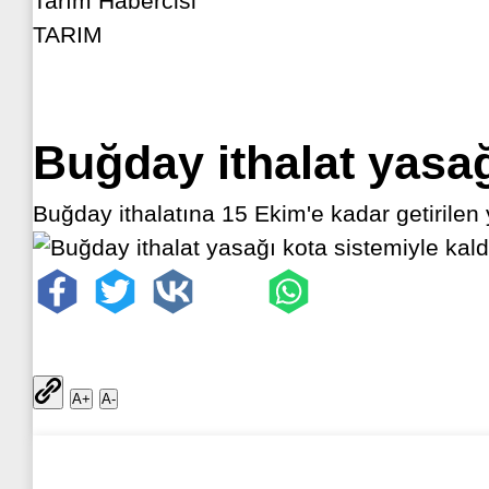
Tarım Habercisi
TARIM
Buğday ithalat yasağı
Buğday ithalatına 15 Ekim'e kadar getirilen 
A+
A-