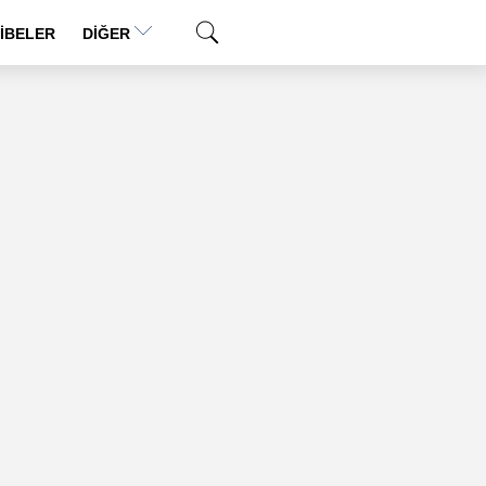
İBELER
DIĞER