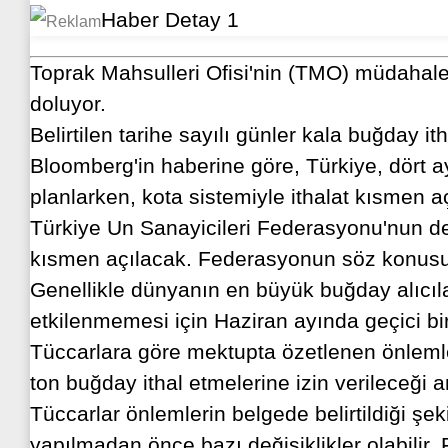
Toprak Mahsulleri Ofisi'nin (TMO) müdahale 
doluyor.
Belirtilen tarihe sayılı günler kala buğday 
Bloomberg'in haberine göre, Türkiye, dört a
planlarken, kota sistemiyle ithalat kısmen a
Türkiye Un Sanayicileri Federasyonu'nun d
kısmen açılacak. Federasyonun söz konusu ta
Genellikle dünyanın en büyük buğday alıcılar
etkilenmemesi için Haziran ayında geçici bi
Tüccarlara göre mektupta özetlenen önlemler
ton buğday ithal etmelerine izin verileceği 
Tüccarlar önlemlerin belgede belirtildiği ş
yapılmadan önce bazı değişiklikler olabili