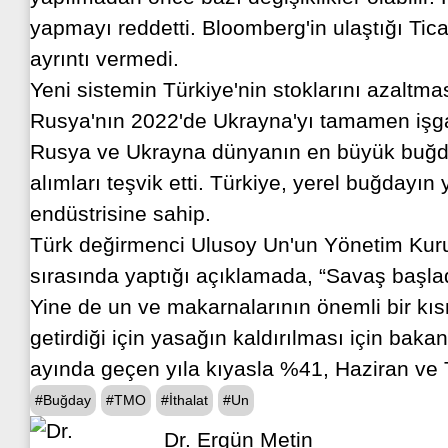
yapmayı reddetti. Bloomberg'in ulaştığı Tica
ayrıntı vermedi.
Yeni sistemin Türkiye'nin stoklarını azaltma
Rusya'nın 2022'de Ukrayna'yı tamamen işgal
Rusya ve Ukrayna dünyanın en büyük buğday te
alımları teşvik etti. Türkiye, yerel buğdayı
endüstrisine sahip.
Türk değirmenci Ulusoy Un'un Yönetim Kur
sırasında yaptığı açıklamada, “Savaş başlad
Yine de un ve makarnalarının önemli bir kısm
getirdiği için yasağın kaldırılması için bakan
ayında geçen yıla kıyasla %41, Haziran ve
#Buğday
#TMO
#İthalat
#Un
Dr. Ergün Metin