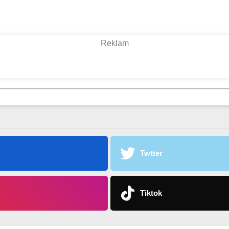
Twtter
Tiktok