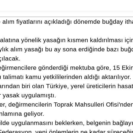
alım fiyatlarını açıkladığı dönemde buğday itha
ithalatına yönelik yasağın kısmen kaldırılması iç
ylık alım yasağı bu ay sona erdiğinde bazı buğ
çılacak.
eğirmencilere gönderdiği mektuba göre, 15 Eki
limatı kamu yetkililerinden aldığı aktarılıyor.
ından biri olan Türkiye, yerel üreticilerin hasa
r yasak uygulamıştı.
, değirmencilerin Toprak Mahsulleri Ofisi'nden 
anlamına geliyor.
ekilde uygulanmasını beklerken, belgenin bağlay
r. Federasyon, yeni önlemlerin ne kadar sürece