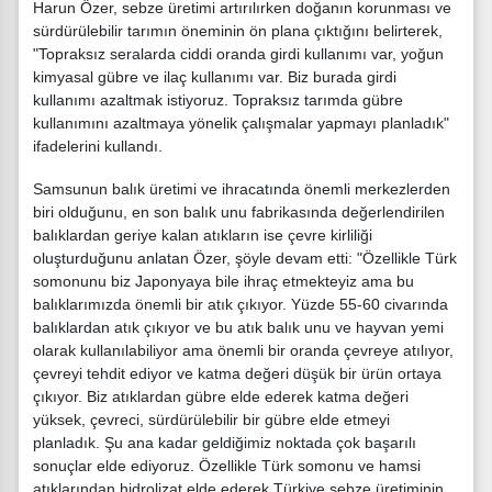
Harun Özer, sebze üretimi artırılırken doğanın korunması ve
sürdürülebilir tarımın öneminin ön plana çıktığını belirterek,
"Topraksız seralarda ciddi oranda girdi kullanımı var, yoğun
kimyasal gübre ve ilaç kullanımı var. Biz burada girdi
kullanımı azaltmak istiyoruz. Topraksız tarımda gübre
kullanımını azaltmaya yönelik çalışmalar yapmayı planladık"
ifadelerini kullandı.
Samsunun balık üretimi ve ihracatında önemli merkezlerden
biri olduğunu, en son balık unu fabrikasında değerlendirilen
balıklardan geriye kalan atıkların ise çevre kirliliği
oluşturduğunu anlatan Özer, şöyle devam etti: "Özellikle Türk
somonunu biz Japonyaya bile ihraç etmekteyiz ama bu
balıklarımızda önemli bir atık çıkıyor. Yüzde 55-60 civarında
balıklardan atık çıkıyor ve bu atık balık unu ve hayvan yemi
olarak kullanılabiliyor ama önemli bir oranda çevreye atılıyor,
çevreyi tehdit ediyor ve katma değeri düşük bir ürün ortaya
çıkıyor. Biz atıklardan gübre elde ederek katma değeri
yüksek, çevreci, sürdürülebilir bir gübre elde etmeyi
planladık. Şu ana kadar geldiğimiz noktada çok başarılı
sonuçlar elde ediyoruz. Özellikle Türk somonu ve hamsi
atıklarından hidrolizat elde ederek Türkiye sebze üretiminin