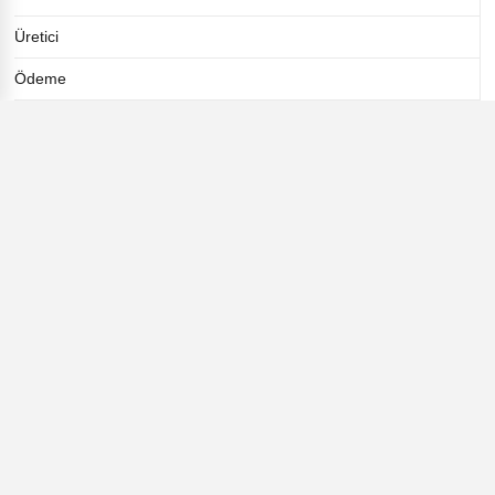
Üretici
Ödeme
TÜRİB
Tarım ihracatı
Gübre Desteği
Kış
ETİKETLER
Dünyada Tarım
Yaşam
Tarım ve Orman Bakanlığı
Tarımsal destek