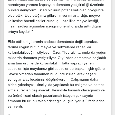
neredeyse yarısını kapsayan domates yetiştiriciliği üzerinde
bunları deniyoruz. Ticari bir ürün potansiyeli olan biyogübre
elde ettik. Elde ettiğimiz gübrenin verimi arttırdığı, meyve
kalitesine önemli etkiler sunduğu, özellikle meyve içeriği,
insan sağlığı açısından içeriğini önemli oranda arttırdığını
ortaya koyduk."
Elde ettikleri gübrenin sadece domateste değil topraksız
tarıma uygun bütün meyve ve sebzelerde rahatlıkla
kullanılabileceğini söyleyen Özer, "Topraklı tarımda da yoğun
miktarda domates yetiştiriliyor. O yüzden domatesle başladık
ama tüm ürünlerde kullanılabilir. Hatta yaprağı yenen
sebzeler, işte maydanoz gibi sebzeler de başka hiçbir gübre
ilavesi olmadan tamamen bu gübre kullanılarak başarılı
sonuçlar alabileceğinizi düşünüyorum. Çalışmanın daha
birinci yılındayız, ikinci yılda yapılacak bu çalışma ve patent
alma süreçleri başlayacak. Kesinlikle başarılı olacağımızı ve
bu ürünü ticari olarak pazarlamak isteyen çok sayıda
firmanın bu ürünü talep edeceğini düşünüyoruz." ifadelerine
yer verdi.