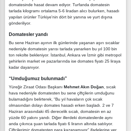
domatesinde hasat devam ediyor. Turfanda domatesin
tarlada kilogramı ortalama 5-6 liradan alıcı bulurken, hasadı
yapılan ürünler Türkiye'nin dört bir yanına ve yurt dışına
gönderiliyor.
Domatesler yandı
Bu sene Haziran ayının ilk günlerinde yaşanan aşırı sıcaklar
nedeniyle domatesin yarısı tarlada yanarken bu yıl 100 bin
ton rekolte bekleniyor. İstanbul, Ankara ve İzmir gibi metropol
şehirlerin market ve pazarlarında ise domates fiyatı 25 liraya
kadar dayanıyor.
“Umduğumuz bulunmadı”
Yüreğir Ziraat Odası Başkanı
Mehmet Akın Doğan
, sıcak
hava nedeniyle domatesten bu sene çiftçilerin umduğunu
bulamadığını belirterek, “Bu yıl havaların çok sıcak
olmasından dolayı domates hasadı erken başladı. 2 ve 7
Haziran arasındaki 45 derecelik sıcak, domatesin en az
yüzde 60 yakını yandı. Diğer illerdeki domateslerde aynı
anda çıkınca şuan tarlada fiyatı 6 liranın altında satılıyor.
Çiftçilerimiz domatesten para kazanamıyor” ifadelerine yer