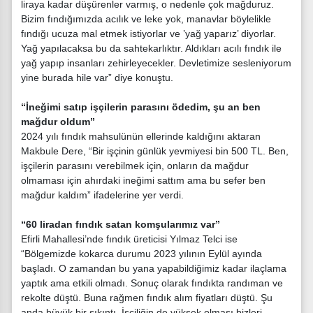
liraya kadar düşürenler varmış, o nedenle çok mağduruz.
Bizim fındığımızda acılık ve leke yok, manavlar böylelikle
fındığı ucuza mal etmek istiyorlar ve ’yağ yaparız’ diyorlar.
Yağ yapılacaksa bu da sahtekarlıktır. Aldıkları acılı fındık ile
yağ yapıp insanları zehirleyecekler. Devletimize sesleniyorum
yine burada hile var” diye konuştu.
“İneğimi satıp işçilerin parasını ödedim, şu an ben
mağdur oldum”
2024 yılı fındık mahsulünün ellerinde kaldığını aktaran
Makbule Dere, “Bir işçinin günlük yevmiyesi bin 500 TL. Ben,
işçilerin parasını verebilmek için, onların da mağdur
olmaması için ahırdaki ineğimi sattım ama bu sefer ben
mağdur kaldım” ifadelerine yer verdi.
“60 liradan fındık satan komşularımız var”
Efirli Mahallesi’nde fındık üreticisi Yılmaz Telci ise
“Bölgemizde kokarca durumu 2023 yılının Eylül ayında
başladı. O zamandan bu yana yapabildiğimiz kadar ilaçlama
yaptık ama etkili olmadı. Sonuç olarak fındıkta randıman ve
rekolte düştü. Buna rağmen fındık alım fiyatları düştü. Şu
anda büyük bir sıkıntı. İşçiliğin de yüksek olması bizleri