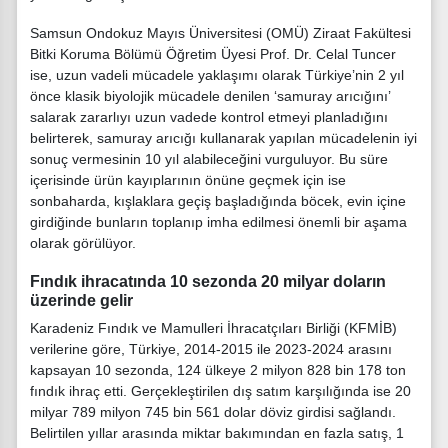
Samsun Ondokuz Mayıs Üniversitesi (OMÜ) Ziraat Fakültesi
Bitki Ko­ruma Bölümü Öğretim Üyesi Prof. Dr. Celal Tuncer
ise, uzun vadeli mücadele yaklaşımı ola­rak Türkiye’nin 2 yıl
önce klasik biyolojik mücadele denilen ‘sa­muray arıcığını’
salarak zararlı­yı uzun vadede kontrol etmeyi planladığını
belirterek, samu­ray arıcığı kullanarak yapılan mücadelenin iyi
sonuç verme­sinin 10 yıl alabileceğini vurgu­luyor. Bu süre
içerisinde ürün kayıplarının önüne geçmek için ise
sonbaharda, kışlaklara geçiş başladığında böcek, evin içine
girdiğinde bunların top­lanıp imha edilmesi önemli bir aşama
olarak görülüyor.
Fındık ihracatında 10 sezonda 20 milyar doların
üzerinde gelir
Karadeniz Fındık ve Mamulleri İhracatçıları Birliği (KFMİB)
verilerine göre, Türkiye, 2014-2015 ile 2023-2024 arasını
kapsayan 10 sezonda, 124 ülkeye 2 milyon 828 bin 178 ton
fındık ihraç etti. Gerçekleştirilen dış satım karşılığında ise 20
milyar 789 milyon 745 bin 561 dolar döviz girdisi sağlandı.
Belirtilen yıllar arasında miktar bakımından en fazla satış, 1