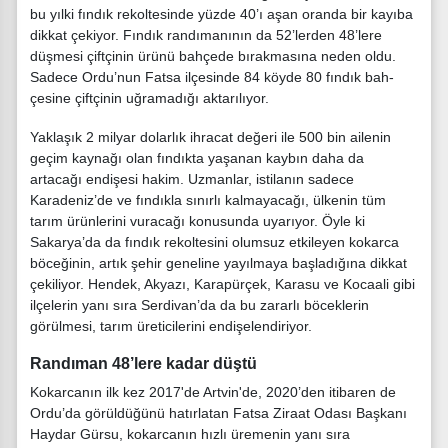
bu yılki fındık rekoltesinde yüz­de 40’ı aşan oranda bir kayıba
dikkat çekiyor. Fındık randı­manının da 52’lerden 48’lere
düşmesi çiftçinin ürünü bah­çede bırakmasına neden oldu.
Sadece Ordu’nun Fatsa ilçe­sinde 84 köyde 80 fındık bah­
çesine çiftçinin uğramadı­ğı aktarılıyor.
Yaklaşık 2 mil­yar dolarlık ihracat değeri ile 500 bin ailenin
geçim kayna­ğı olan fındıkta yaşanan kay­bın daha da
artacağı endişesi hakim. Uzmanlar, istilanın sa­dece
Karadeniz’de ve fındık­la sınırlı kalmayacağı, ülkenin tüm
tarım ürünlerini vuracağı konusunda uyarıyor. Öyle ki
Sakarya’da da fındık rekolte­sini olumsuz etkileyen kokar­ca
böceğinin, artık şehir ge­neline yayılmaya başladığına dikkat
çekiliyor. Hendek, Ak­yazı, Karapürçek, Karasu ve Kocaali gibi
ilçelerin yanı sıra Serdivan’da da bu zararlı bö­ceklerin
görülmesi, tarım üre­ticilerini endişelendiriyor.
Randıman 48’lere kadar düştü
Kokarcanın ilk kez 2017'de Artvin'de, 2020’den itibaren de
Ordu’da görüldüğünü hatır­latan Fatsa Ziraat Odası Baş­kanı
Haydar Gürsu, kokarca­nın hızlı üremenin yanı sıra