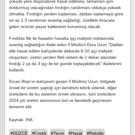
yoluyla yere düşürülerek hasat edilmesi, tamamen içini
doldurmuş olacağından fındığın randımanı oldukça yüksek
olmakta. Fındığın yerden toplaması, daldan toplamaya göre
en az 2-3 randıman avantaj sağladığı, özellikle ihracata
giden ürünün pazar kalitesinin korunmuş olacak.
Fındıkta file ile hasadın hasatta işçi maliyeti noktasında
avantaj sağladığını ifade eden İl Müdürü Esra Uzun "Daldan
elle hasat edilen bahçelerde dekarda 8-10 işçi maliyeti
oluşurken, üretici yerden fileli sistem ile 1 dekar alandaki
fındığı 2 ya da 3 işçi ile bir günde toplayabilecek" ifadelerini
kullandı.
Ercan İlhan’ın bahçesini gezen İl Müdürü Uzun, bölgede
örnek bir üretim yaptığı için kendisini tebrik ederek, diğer
üreticilere de bu sistemin örnek olmasını, tüm üreticilere
2024 yılı üretim sezonunun bol ve bereketli geçmesini
temenni etti.
Kaynak: İHA
#DÜZCE
#Fındık
#Tarım
#Hasat
#Rekolte