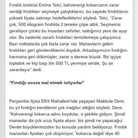
Fındık üreticisi Emine Telci, kahverengi kokarcanın zarar
verdiği fındıkları seçmeye çalıştıklarını, bu sayede fındıklarını
yüksek fiyata satmayı hedeflediklerini söyledi. Telci, “Zarar
çok, 500 kilogram fındıkta 2 teneke çöpe attık. Seçmemiz
gerekiyor çünkü bu insanları zehirler, sattığımız yere de ayıp
olur. Bu nedenle zararlı fındıkları temizlemeye çalışıyoruz.
Bazı noktalarda çok fazla zarar var. Manavların giden
fındıkları geri gönderdiklerini duyduk. Arkadaşımızın fındığını
harmana geri dökmüşler, zarar o derece büyük. Biz işçiye
toplattık ve kişi başı bin 500 TL yevmiye verdik. Şu an
zarardayız” dedi.
“Fındığı ucuza mal etmek istiyorlar”
Perşembe ilçesi Efirli Mahallesi’nde yaşayan Makbule Dere,
bu yıl fındığın kendilerini çok mağdur ettiğini söyledi. Dere,
“Kahverengi kokarca adını koydular, o şekilde gidiyor. Şimdi
manavlar da çok ucuz fiyata alıyor, biz şimdi ne yapacağız.
Devlet büyüklerimizden bu konuda yardım bekliyoruz. Fındık
manavları fiyatları çok düşürüyor, ’kokarca değdi’ diye 40