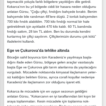
taşımacılık yoluyla farklı böl­gelere yayıldığını dile getirdi.
Kokarca'nın bu yıl bölgede cid­di bir hasara neden olduğunu
anlatan Gürsu, "Çoğu çiftçi, fındığını bahçede bıraktı. Be­nim
bahçemde bile randıman 48’lere düştü. 2 tonluk bah­çemden
700 kilo fındık ala­bildim. 700 kilo fındığı nor­mal bir hale
getirebilmek için ayıkladık 470 kilo kaldı. 60 TL bandında
fındığı sattım, 28 bin TL aldım. Ben bu durum­da kendini
kurtarmış bir çiftçi sayılırım. Çiftçilerimizin du­rumu çok kötü”
ifadelerini kullandı.
Ege ve Çukurova'da tehlike altında
Böceğin sahil boyunca tüm Karadeniz’e yayılmaya başla­
dığını ifade eden Gürsu, böl­geye gelen araçlar vasıtasıyla
başta Ege ve Çukurova gibi ta­rım alanlarına da yayılacağını
vurguladı. Mücadele noktasın­da kimyasal ilaçlamanın yeter­
siz kaldığını belirten Gürsu, ay­rıca corafi koşullar nedeniye
Karadeniz’de ilaçlamanın zor olduğunu işaret etti.
Kokarca ile mücadele için en uygun sezonun geldiğini
anlatan Gürsu, “Kokarcanın en iyi taraflarından biri kışın bir
araya toplanmaları. Kesin mücadele için toplanma nok­