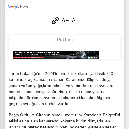
A+
A-
Tarım Bakanlığı’nın 2024’te fındık rekol­tesini yaklaşık 740 bin
ton olarak açıklamasına kar­şın Karadeniz Bölgesi’nde ya­
şanan yoğun yağışların rekolte ve verimde ciddi kayıplara
ne­den olması endişesi sürerken, özellikle son yıllarda
bölgede görülen kahverengi kokarca istilası da bölgenin
geçim kay­nağı olan fındığı vurdu.
Başta Ordu ve Giresun olmak üzere tüm Karadeniz Bölgesi’ni
et­kisi altına alan kahverengi ko­karca bütün dünyada ‘en
istila­cı’ tür olarak nitelendirilirken, bölgeden yükselen sesler