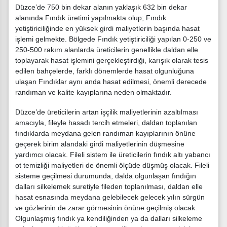
Düzce’de 750 bin dekar alanın yaklaşık 632 bin dekar
alanında Fındık üretimi yapılmakta olup; Fındık
yetiştiriciliğinde en yüksek girdi maliyetlerin başında hasat
işlemi gelmekte. Bölgede Fındık yetiştiriciliği yapılan 0-250 ve
250-500 rakım alanlarda üreticilerin genellikle daldan elle
toplayarak hasat işlemini gerçekleştirdiği, karışık olarak tesis
edilen bahçelerde, farklı dönemlerde hasat olgunluğuna
ulaşan Fındıklar aynı anda hasat edilmesi, önemli derecede
randıman ve kalite kayıplarına neden olmaktadır.
Düzce’de üreticilerin artan işçilik maliyetlerinin azaltılması
amacıyla, fileyle hasadı tercih etmeleri, daldan toplanılan
fındıklarda meydana gelen randıman kayıplarının önüne
geçerek birim alandaki girdi maliyetlerinin düşmesine
yardımcı olacak. Fileli sistem ile üreticilerin fındık altı yabancı
ot temizliği maliyetleri de önemli ölçüde düşmüş olacak. Fileli
sisteme geçilmesi durumunda, dalda olgunlaşan fındığın
dalları silkelemek suretiyle fileden toplanılması, daldan elle
hasat esnasında meydana gelebilecek gelecek yılın sürgün
ve gözlerinin de zarar görmesinin önüne geçilmiş olacak.
Olgunlaşmış fındık ya kendiliğinden ya da dalları silkeleme