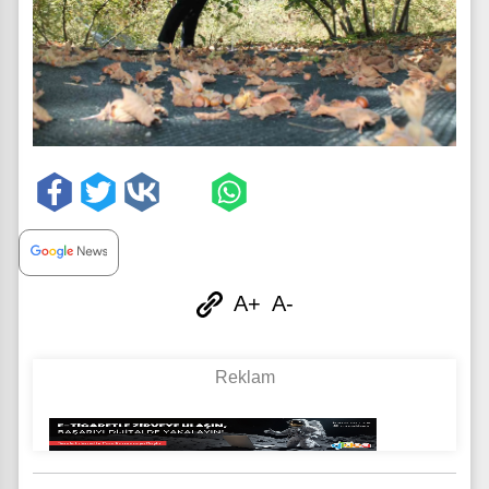
A+
A-