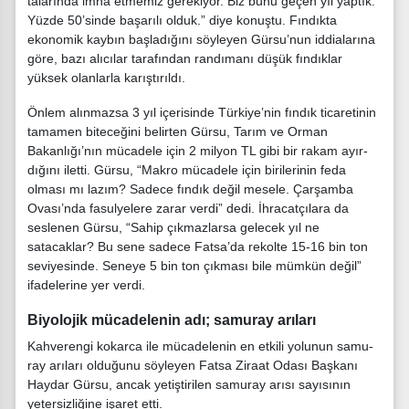
talarında imha etmemiz gere­kiyor. Biz bunu geçen yıl yap­tık.
Yüzde 50’sinde başarılı olduk.” diye konuştu. Fındık­ta
ekonomik kaybın başladığı­nı söyleyen Gürsu’nun iddiala­rına
göre, bazı alıcılar tarafın­dan randımanı düşük fındıklar
yüksek olanlarla karıştırıldı.
Önlem alınmazsa 3 yıl içeri­sinde Türkiye’nin fındık tica­retinin
tamamen biteceğini be­lirten Gürsu, Tarım ve Orman
Bakanlığı’nın mücadele için 2 milyon TL gibi bir rakam ayır­
dığını iletti. Gürsu, “Makro mücadele için birilerinin feda
olması mı lazım? Sadece fındık değil mesele. Çarşamba
Ova­sı’nda fasulyelere zarar verdi” dedi. İhracatçılara da
seslenen Gürsu, “Sahip çıkmazlarsa ge­lecek yıl ne
satacaklar? Bu sene sadece Fatsa’da rekolte 15-16 bin ton
seviyesinde. Seneye 5 bin ton çıkması bile mümkün değil”
ifadelerine yer verdi.
Biyolojik mücadelenin adı; samuray arıları
Kahverengi kokarca ile müca­delenin en etkili yolunun samu­
ray arıları olduğunu söyleyen Fatsa Ziraat Odası Başkanı
Hay­dar Gürsu, ancak yetiştirilen samuray arısı sayısının
yeter­sizliğine işaret etti.