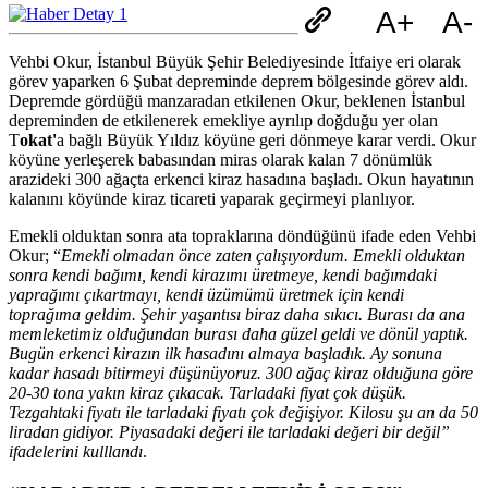
A+
A-
Vehbi Okur, İstanbul Büyük Şehir Belediyesinde İtfaiye eri olarak
görev yaparken 6 Şubat depreminde deprem bölgesinde görev aldı.
Depremde gördüğü manzaradan etkilenen Okur, beklenen İstanbul
depreminden de etkilenerek emekliye ayrılıp doğduğu yer olan
T
okat
'
a bağlı Büyük Yıldız köyüne geri dönmeye karar verdi. Okur
köyüne yerleşerek babasından miras olarak kalan 7 dönümlük
arazideki 300 ağaçta erkenci kiraz hasadına başladı. Okun hayatının
kalanını köyünde kiraz ticareti yaparak geçirmeyi planlıyor.
Emekli olduktan sonra ata topraklarına döndüğünü ifade eden Vehbi
Okur; “
Emekli olmadan önce zaten çalışıyordum. Emekli olduktan
sonra kendi bağımı, kendi kirazımı üretmeye, kendi bağımdaki
yaprağımı çıkartmayı, kendi üzümümü üretmek için kendi
toprağıma geldim. Şehir yaşantısı biraz daha sıkıcı. Burası da ana
memleketimiz olduğundan burası daha güzel geldi ve dönül yaptık.
Bugün erkenci kirazın ilk hasadını almaya başladık. Ay sonuna
kadar hasadı bitirmeyi düşünüyoruz. 300 ağaç kiraz olduğuna göre
20-30 tona yakın kiraz çıkacak. Tarladaki fiyat çok düşük.
Tezgahtaki fiyatı ile tarladaki fiyatı çok değişiyor. Kilosu şu an da 50
liradan gidiyor. Piyasadaki değeri ile tarladaki değeri bir değil”
ifadelerini kulllandı
.