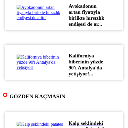
Avokadonun
artan fiyatıyla
birlikte hırsızlık
endişesi de ar...
Kaliforniya
biberinin yüzde
90'ı Antalya'da
yetişiyor!...
GÖZDEN KAÇMASIN
Kalp şeklindeki