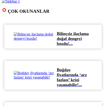
ÇOK OKUNANLAR
Bilinçsiz ilaçlama
doğal dengeyi
bozdu!...
Buğday
fiyatlarında ‘arz
fazlası’ krizi
yaşanabilir!...