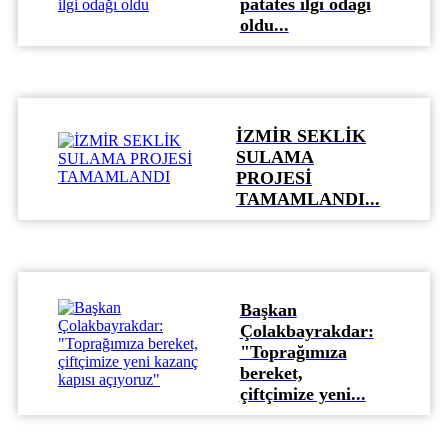
patates ilgi odağı
oldu...
İZMİR SEKLİK
SULAMA
PROJESİ
TAMAMLANDI...
Başkan
Çolakbayrakdar:
"Toprağımıza
bereket,
çiftçimize yeni...