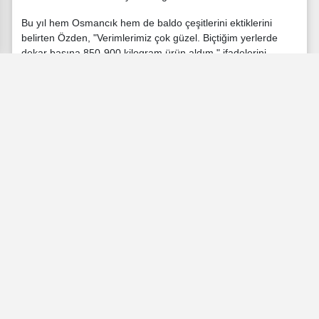
Bu yıl hem Osmancık hem de baldo çeşitlerini ektiklerini
belirten Özden, "Verimlerimiz çok güzel. Biçtiğim yerlerde
dekar başına 850-900 kilogram ürün aldım." ifadelerini
kullandı.
Özden, ilçe genelinde sulama sahaları arttıkça çeltik ekim
alanlarının da buna bağlı olarak genişlediğini aktardı.
#BALIKESİR
#Hasat
#Tarım
#Rekolte
#Çeltik
#Balıkesir
Dr. Ergün Metin
editor@tarimhabercisi.com