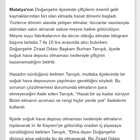
Malatya'nın
Doğanşehir ilçesinde çiftçilerin önemli gelir
kaynaklarından biri olan elmada hasat dönemi başladı.
Yüzlerce dönüm alanda yetişen elmalar, tüccarlar vasıtasıyla
dalından satın alınarak sebze-meyve haline götürülüyor.
Meyve suyu fabrikalarının da alıcısı olduğu elmalar kilogram
başına tarlada 7 ila 10 lira arasında alıcı bulurken,
Doğanşehir Ziraat Odası Başkanı Burhan Tanışık, ilçede
soğuk hava deposu olmaması nedeniyle çiftçinin
kazanamadığını belirtti.
Hasadın sürdüğünü belirten Tanışık, mutlaka ilçelerinde bir
soğuk hava deposunun yapılması gerektiğini söyledi. Bu
sorunun çözülmemesi durumunda elmaların para
etmeyeceğini ifade eden Tanışık, “Hasat bir ay kadar sürüyor.
Bizim elmanın aroması ve rengi hiçbir yerde yok” ifadelerini
kullandı.
İlçede soğuk hava deposu olmaması nedeniyle elmaların
toplanarak tır ile Kayseri'ye götürülüp oradan iç piyasaya
sürüldüğünü belirten Tanışık, “Elma diyarı Doğanşehir
diyoruz ama yakında bu da olmayacak. Biz Ziraat Odası