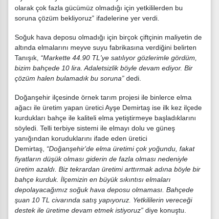
olarak çok fazla gücümüz olmadığı için yetkililerden bu
soruna çözüm bekliyoruz” ifadelerine yer verdi.
Soğuk hava deposu olmadığı için birçok çiftçinin maliyetin de
altında elmalarını meyve suyu fabrikasına verdiğini belirten
Tanışık,
“Markette 44.90 TL'ye satılıyor gözlerimle gördüm,
bizim bahçede 10 lira. Adaletsizlik böyle devam ediyor. Bir
çözüm halen bulamadık bu soruna”
dedi.
Doğanşehir ilçesinde örnek tarım projesi ile binlerce elma
ağacı ile üretim yapan üretici Ayşe Demirtaş ise ilk kez ilçede
kurdukları bahçe ile kaliteli elma yetiştirmeye başladıklarını
söyledi. Telli terbiye sistemi ile elmayı dolu ve güneş
yanığından koruduklarını ifade eden üretici
Demirtaş,
“Doğanşehir'de elma üretimi çok yoğundu, fakat
fiyatların düşük olması giderin de fazla olması nedeniyle
üretim azaldı. Biz tekrardan üretimi arttırmak adına böyle bir
bahçe kurduk. İlçemizin en büyük sıkıntısı elmaları
depolayacağımız soğuk hava deposu olmaması. Bahçede
şuan 10 TL civarında satış yapıyoruz. Yetkililerin vereceği
destek ile üretime devam etmek istiyoruz”
diye konuştu.