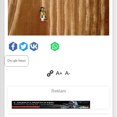
A+
A-