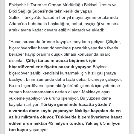
Eskişehir İl Tarım ve Orman Müdürlüğü Bitkisel Üretim ve
Bitki Sağlığı Şubesi'nde teknikerlik de yapan
Saltık, Türkiye'de hasadın her yıl mayıs ayının ortalarında
Adana'da hububatla başladığını, nohut, ayçiçeği ve mısırla
aralık ayına kadar devam ettiğini aktardı ve ekledi:
"Hasat sırasında üründe kayıplar meydana geliyor. Çiftçiler,
biçerdöverciler hasat döneminde pazarlık yaparken fiyatla
beraber kayıp oranını düşük olması konusunda ısrarcı
olsunlar.
Çiftçi tarlasını ucuza biçtirmek için
biçerdövercilerle fiyatta pazarlık yapıyor.
Böylece
biçerdöver sahibi kendisini kurtarmak için hızlı çalışmaya
başlıyor, birim zamanda daha fazla dekar biçmeye çalışıyor.
Bu da biçerdöverin içine aldığı ürünü işlemek için yeterince
zaman harcamamasına neden oluyor. Makineye aşırı
yükleme yapılıyor ve ürünü işlemiyor. Bu yüzden dane
kayıpları artıyor.
Türkiye genelinde hasatta yüzde 7
civarında dane kaybı yaşanıyor. Nakliye kayıpları da en
az bu miktarda oluyor. Türkiye'de biçerdöverlerce hasat
edilen ürün miktarı 45 milyon tondur. Yaklaşık 5 milyon
ton kayıp
yaşanıyor."