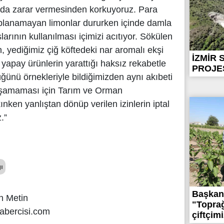
ada zarar vermesinden korkuyoruz. Para
oplanamayan limonlar dururken içinde damla
arının kullanılması içimizi acıtıyor. Sökülen
, yediğimiz çiğ köftedeki nar aromalı ekşi
İZMİR 
 yapay ürünlerin yarattığı haksız rekabetle
PROJES
üğünü örnekleriyle bildiğimizden aynı akıbeti
yaşamaması için Tarım ve Orman
nken yanlıştan dönüp verilen izinlerin iptal
.”
ı
Başkan
n Metin
"Toprağ
abercisi.com
çiftçimi