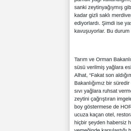
sanki zeytinyağıymış gib
kadar gizli saklı merdive
ediyorlardı. Şimdi ise ya
kavuşuyorlar. Bu durum ze
Tarım ve Orman Bakanlığ
süsü verilmiş yağlara esk
Alhat, “Fakat son aldığ
Bakanlığımız bir süredir
sıvı yağlara ruhsat ver
zeytini çağrıştıran imge
boy göstermese de HOREC
ucuza kaçan otel, restora
hiçbir şeyden habersiz h
yemeğinde karşılaştığı 