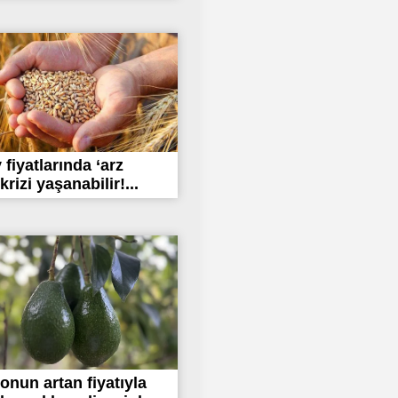
fiyatlarında ‘arz
 krizi yaşanabilir!...
nun artan fiyatıyla