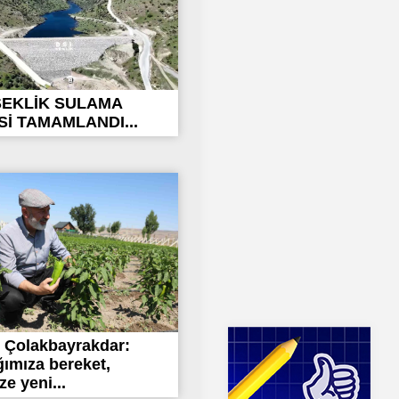
SEKLİK SULAMA
İ TAMAMLANDI...
 Çolakbayrakdar:
ımıza bereket,
ze yeni...