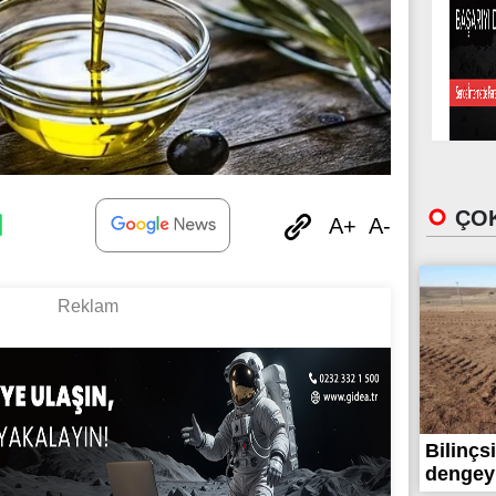
ÇOK
A+
A-
Bilinçs
dengeyi