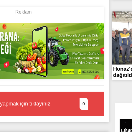
Honaz’d
dağıtıldı
yapmak için tıklayınız
0