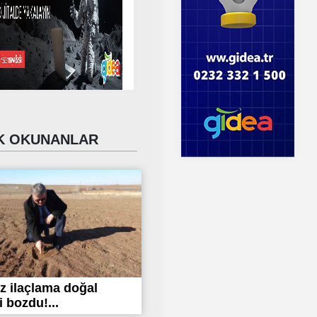
 OKUNANLAR
iz ilaçlama doğal
 bozdu!...