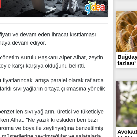
 fiyatı ve devam eden ihracat kısıtlaması
maya devam ediyor.
Buğday 
Yönetim Kurulu Başkanı Alper Alhat, zeytin
fazlası’
keyle karşı karşıya olduğunu belirtti.
iyatlarındaki artışa paralel olarak raflarda
farklı sıvı yağların ortaya çıkmasına yönelik
nzetilen sıvı yağların, üretici ve tüketiciye
eken Alhat, "Ne yazık ki eskiden beri bazı
n aroma ve boya ile zeytinyağına benzetilmiş
Avokado
müşterilerine zeytinyağlılar ve salatalarla