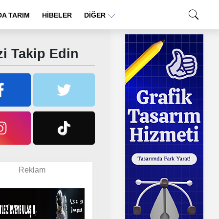
A TARIM
HİBELER
DIĞER
i Takip Edin