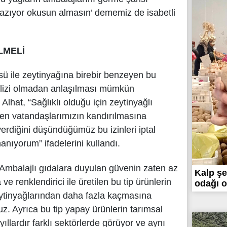
yazıyor okusun almasın’ dememiz de isabetli
LMELİ
sü ile zeytinyağına birebir benzeyen bu
alizi olmadan anlaşılması mümkün
lhat, “Sağlıklı olduğu için zeytinyağlı
en vatandaşlarımızın kandırılmasına
rdiğini düşündüğümüz bu izinleri iptal
anıyorum” ifadelerini kullandı.
“Ambalajlı gıdalara duyulan güvenin zaten az
Kalp şe
 renklendirici ile üretilen bu tip ürünlerin
odağı o
zeytinyağlarından daha fazla kaçmasına
. Ayrıca bu tip yapay ürünlerin tarımsal
yıllardır farklı sektörlerde görüyor ve aynı