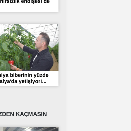
 hırsızlık endişesi de
niya biberinin yüzde
alya'da yetişiyor!...
DEN KAÇMASIN