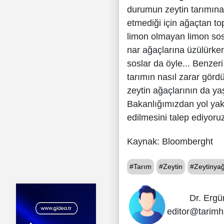
durumun zeytin tarımın
etmediği için ağaçtan t
limon olmayan limon sosl
nar ağaçlarına üzülürken
soslar da öyle... Benzeri
tarımın nasıl zarar görd
zeytin ağaçlarının da 
Bakanlığımızdan yol yakı
edilmesini talep ediyoruz
Kaynak: Bloomberght
#Tarım
#Zeytin
#Zeytinyağ
Dr. Ergü
editor@tarimh