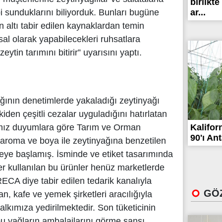
birlikte
ar...
i sunduklarını biliyorduk. Bunları bugüne
n altı tabir edilen kaynaklardan temin
sal olarak yapabilecekleri ruhsatlara
ytin tarımını bitirir” uyarısını yaptı.
ının denetimlerde yakaladığı zeytinyağı
iden çeşitli cezalar uyguladığını hatırlatan
Kalifor
ımız duyumlara göre Tarım ve Orman
90'ı Ant
 aroma ve boya ile zeytinyağına benzetilen
meye başlamış. İsminde ve etiket tasarımında
ler kullanılan bu ürünler henüz marketlerde
A diye tabir edilen tedarik kanalıyla
GÖZ
n, kafe ve yemek şirketleri aracılığıyla
alkımıza yedirilmektedir. Son tüketicinin
bu yağların ambalajlarını görme şansı