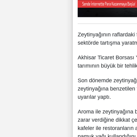
Zeytinyağının raflardaki
sektörde tartışma yarat
Akhisar Ticaret Borsası 
tarımının büyük bir tehli
Son dönemde zeytinyağı f
zeytinyağına benzetilen 
uyarılar yaptı.
Aroma ile zeytinyağına be
zarar verdiğine dikkat ç
kafeler ile restoranları
pamuk yağı kullandığını, 