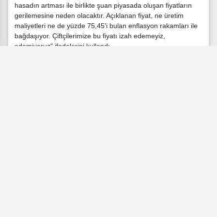
hasadın artması ile birlikte şuan piyasada oluşan fiyatların
gerilemesine neden olacaktır. Açıklanan fiyat, ne üretim
maliyetleri ne de yüzde 75,45'i bulan enflasyon rakamları ile
bağdaşıyor. Çiftçilerimize bu fiyatı izah edemeyiz,
edemiyoruz" ifadelerini kullandı.
Buğday fiyatlarının acilen revize edilmesi gerektiğini belirten
Bayraktar, cumhurbaşkanına yazılı talepte de bulunacaklarını
belirtti.
Dış ticarete önlem
Açıklamada hasat döneminde artan arzın fiyatta yarattığı
düşüşleri önlemek ve ihracatın yurtiçi üretimden karşılanması
için bazı dış ticaret tedbirlerinin alındığı da belirtildi.
Buna göre buğday ithalatı 21 Haziran ile 15 Ekim arasında
durduruldu. Ayrıca buğday ve arpa ihracatı TMO'dan
uygunluk almak şartıyla serbest bırakıldı.
Yurt içinde üretilen unla yapılan kati un ihracatı serbest
bırakıldı. İhracat Eylül 2018'de durdurulmuştu.