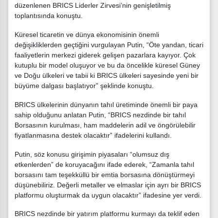
düzenlenen BRICS Liderler Zirvesi’nin genişletilmiş
toplantısında konuştu.
Küresel ticaretin ve dünya ekonomisinin önemli
değişikliklerden geçtiğini vurgulayan Putin, “Öte yandan, ticari
faaliyetlerin merkezi giderek gelişen pazarlara kayıyor. Çok
kutuplu bir model oluşuyor ve bu da öncelikle küresel Güney
ve Doğu ülkeleri ve tabii ki BRICS ülkeleri sayesinde yeni bir
büyüme dalgası başlatıyor” şeklinde konuştu.
BRICS ülkelerinin dünyanın tahıl üretiminde önemli bir paya
sahip olduğunu anlatan Putin, “BRICS nezdinde bir tahıl
Borsasının kurulması, ham maddelerin adil ve öngörülebilir
fiyatlanmasına destek olacaktır” ifadelerini kullandı.
Putin, söz konusu girişimin piyasaları “olumsuz dış
etkenlerden” de koruyacağını ifade ederek, “Zamanla tahıl
borsasını tam teşekküllü bir emtia borsasına dönüştürmeyi
düşünebiliriz. Değerli metaller ve elmaslar için ayrı bir BRICS
platformu oluşturmak da uygun olacaktır” ifadesine yer verdi.
BRICS nezdinde bir yatırım platformu kurmayı da teklif eden