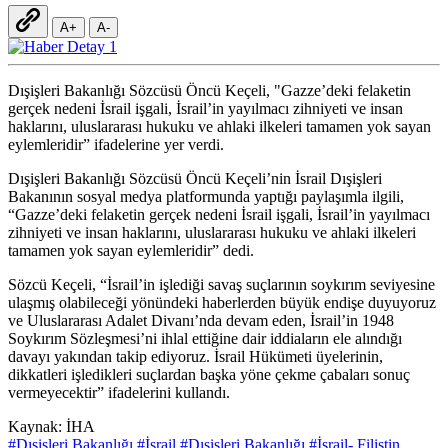
A+
A-
Dışişleri Bakanlığı Sözcüsü Öncü Keçeli, "Gazze’deki felaketin
gerçek nedeni İsrail işgali, İsrail’in yayılmacı zihniyeti ve insan
haklarını, uluslararası hukuku ve ahlaki ilkeleri tamamen yok sayan
eylemleridir” ifadelerine yer verdi.
Dışişleri Bakanlığı Sözcüsü Öncü Keçeli’nin İsrail Dışişleri
Bakanının sosyal medya platformunda yaptığı paylaşımla ilgili,
“Gazze’deki felaketin gerçek nedeni İsrail işgali, İsrail’in yayılmacı
zihniyeti ve insan haklarını, uluslararası hukuku ve ahlaki ilkeleri
tamamen yok sayan eylemleridir” dedi.
Sözcü Keçeli, “İsrail’in işlediği savaş suçlarının soykırım seviyesine
ulaşmış olabileceği yönündeki haberlerden büyük endişe duyuyoruz
ve Uluslararası Adalet Divanı’nda devam eden, İsrail’in 1948
Soykırım Sözleşmesi’ni ihlal ettiğine dair iddiaların ele alındığı
davayı yakından takip ediyoruz. İsrail Hükümeti üyelerinin,
dikkatleri işledikleri suçlardan başka yöne çekme çabaları sonuç
vermeyecektir” ifadelerini kullandı.
Kaynak: İHA
#Dışişleri Bakanlığı
#İsrail
#Dışişleri Bakanlığı
#İsrail- Filistin