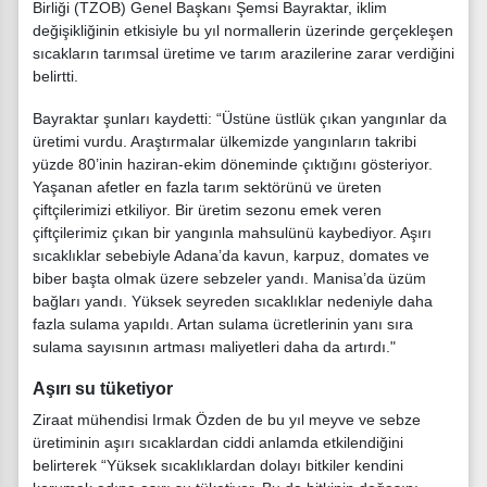
Birliği (TZOB) Genel Başkanı Şemsi Bayraktar, iklim
değişikliğinin etkisiyle bu yıl normallerin üzerinde gerçekleşen
sıcakların tarımsal üretime ve tarım arazilerine zarar verdiğini
belirtti.
Bayraktar şunları kaydetti: “Üstüne üstlük çıkan yangınlar da
üretimi vurdu. Araştırmalar ülkemizde yangınların takribi
yüzde 80’inin haziran-ekim döneminde çıktığını gösteriyor.
Yaşanan afetler en fazla tarım sektörünü ve üreten
çiftçilerimizi etkiliyor. Bir üretim sezonu emek veren
çiftçilerimiz çıkan bir yangınla mahsulünü kaybediyor. Aşırı
sıcaklıklar sebebiyle Adana’da kavun, karpuz, domates ve
biber başta olmak üzere sebzeler yandı. Manisa’da üzüm
bağları yandı. Yüksek seyreden sıcaklıklar nedeniyle daha
fazla sulama yapıldı. Artan sulama ücretlerinin yanı sıra
sulama sayısının artması maliyetleri daha da artırdı."
Aşırı su tüketiyor
Ziraat mühendisi Irmak Özden de bu yıl meyve ve sebze
üretiminin aşırı sıcaklardan ciddi anlamda etkilendiğini
belirterek “Yüksek sıcaklıklardan dolayı bitkiler kendini