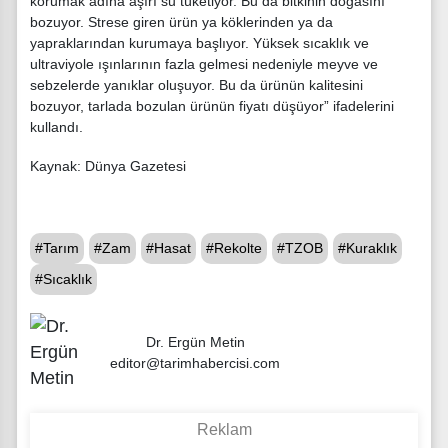
korumak adına aşırı su tüketiyor. Bu da bitkinin doğasını
bozuyor. Strese giren ürün ya köklerinden ya da
yapraklarından kurumaya başlıyor. Yüksek sıcaklık ve
ultraviyole ışınlarının fazla gelmesi nedeniyle meyve ve
sebzelerde yanıklar oluşuyor. Bu da ürünün kalitesini
bozuyor, tarlada bozulan ürünün fiyatı düşüyor” ifadelerini
kullandı.
Kaynak: Dünya Gazetesi
#Tarım
#Zam
#Hasat
#Rekolte
#TZOB
#Kuraklık
#Sıcaklık
Dr. Ergün Metin
editor@tarimhabercisi.com