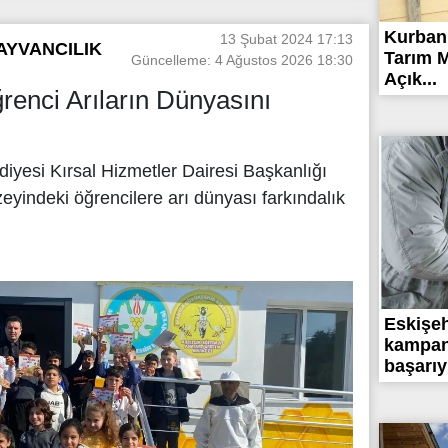
Kurbanl
13 Şubat 2024 17:13
AYVANCILIK
Tarım M
Güncelleme: 4 Ağustos 2026 18:30
Açık...
renci Arıların Dünyasını
iyesi Kırsal Hizmetler Dairesi Başkanlığı
zeyindeki öğrencilere arı dünyası farkındalık
Eskişeh
kampan
başarıy