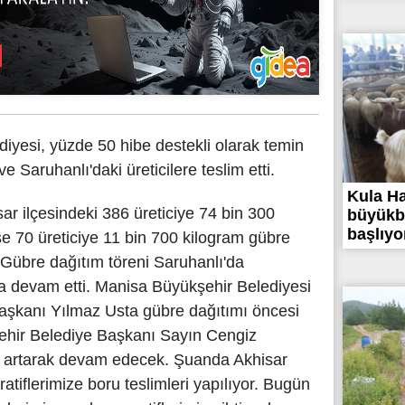
iyesi, yüzde 50 hibe destekli olarak temin
e Saruhanlı'daki üreticilere teslim etti.
Kula H
r ilçesindeki 386 üreticiye 74 bin 300
büyükba
başlıyor
se 70 üreticiye 11 bin 700 kilogram gübre
. Gübre dağıtım töreni Saruhanlı'da
a devam etti. Manisa Büyükşehir Belediyesi
Başkanı Yılmaz Usta gübre dağıtımı öncesi
hir Belediye Başkanı Sayın Cengiz
i artarak devam edecek. Şuanda Akhisar
tiflerimize boru teslimleri yapılıyor. Bugün