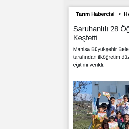
Tarım Habercisi
H
Saruhanlılı 28 Öğ
Keşfetti
Manisa Büyükşehir Beled
tarafından ilköğretim dü
eğitimi verildi.