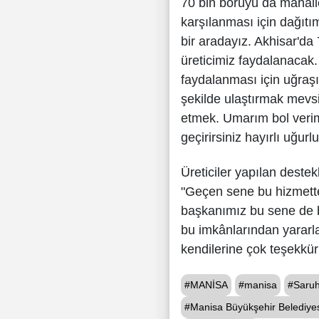
70 bin boruyu da mahalle
karşılanması için dağıtı
bir aradayız. Akhisar'd
üreticimiz faydalanacak.
faydalanması için uğraşı
şekilde ulaştırmak mevsi
etmek. Umarım bol veriml
geçirirsiniz hayırlı uğurlu
Üreticiler yapılan deste
"Geçen sene bu hizmetten
başkanımız bu sene de b
bu imkânlarından yararl
kendilerine çok teşekkür 
#MANİSA
#manisa
#Saruh
#Manisa Büyükşehir Belediyesi