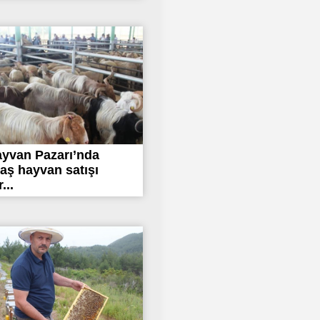
ayvan Pazarı’nda
ş hayvan satışı
...