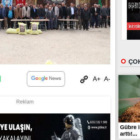
ÇOK
A+
A-
Gübre i
arttı!...