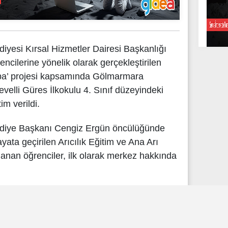
iyesi Kırsal Hizmetler Dairesi Başkanlığı
encilerine yönelik olarak gerçekleştirilen
aba’ projesi kapsamında Gölmarmara
evelli Güres İlkokulu 4. Sınıf düzeyindeki
im verildi.
diye Başkanı Cengiz Ergün öncülüğünde
yata geçirilen Arıcılık Eğitim ve Ana Arı
anan öğrenciler, ilk olarak merkez hakkında
masına ve biyolojik çeşitliliğe katkısı
tmak üzere verilen eğitim programında,
n Balkaya, öğrencilere arıları yakından