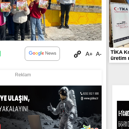
TİKA Ko
A+
A-
üretim 