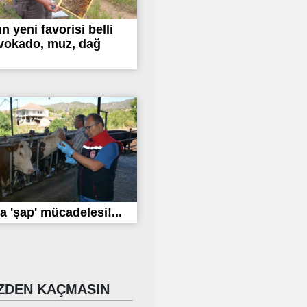
ın yeni favorisi belli
vokado, muz, dağ
a 'şap' mücadelesi!...
DEN KAÇMASIN