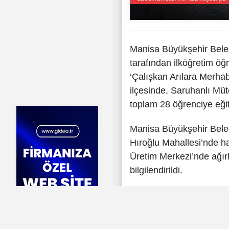
Manisa Büyükşehir Beled
tarafından ilköğretim öğr
‘Çalışkan Arılara Merh
ilçesinde, Saruhanlı Müt
toplam 28 öğrenciye eğit
Manisa Büyükşehir Bele
Hıroğlu Mahallesi’nde ha
Üretim Merkezi’nde ağırl
bilgilendirildi.
Arıların, bitkilerin tozlaş
üzerindeki önemini anla
arıcılık eğitmeni Hüseyi