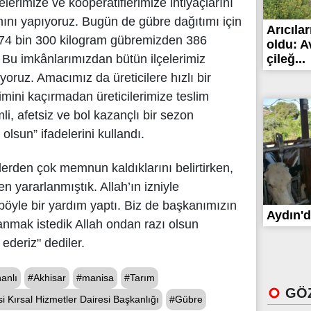
lerimize ve kooperatiflerimize ihtiyaçlarını
mını yapıyoruz. Bugün de gübre dağıtımı için
Arıcılar
a 74 bin 300 kilogram gübremizden 386
oldu: A
çileğ...
 Bu imkânlarımızdan bütün ilçelerimiz
yoruz. Amacımız da üreticilere hızlı bir
mini kaçırmadan üreticilerimize teslim
i, afetsiz ve bol kazançlı bir sezon
 olsun” ifadelerini kullandı.
klerden çok memnun kaldıklarını belirtirken,
 yararlanmıştık. Allah’ın izniyle
öyle bir yardım yaptı. Biz de başkanımızın
Aydın'd
anmak istedik Allah ondan razı olsun
ederiz" dediler.
anlı
#Akhisar
#manisa
#Tarım
GÖZ
 Kırsal Hizmetler Dairesi Başkanlığı
#Gübre