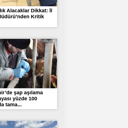
ık Alacaklar Dikkat: İl
üdürü’nden Kritik
ir’de şap aşılama
yası yüzde 100
la tama...