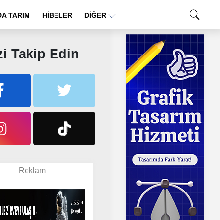
A TARIM
HİBELER
DIĞER
i Takip Edin