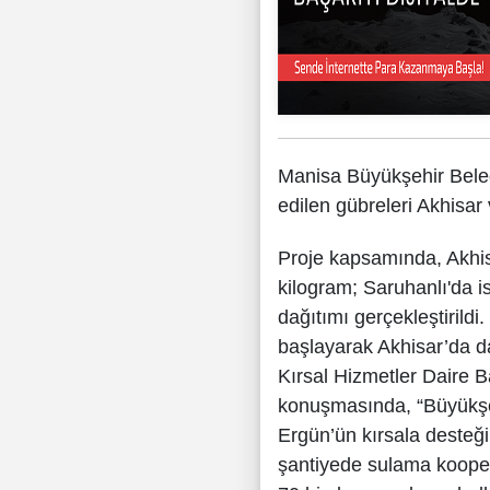
Manisa Büyükşehir Beled
edilen gübreleri Akhisar v
Proje kapsamında, Akhisa
kilogram; Saruhanlı'da i
dağıtımı gerçekleştirildi
başlayarak Akhisar’da d
Kırsal Hizmetler Daire 
konuşmasında, “Büyükşe
Ergün’ün kırsala desteğ
şantiyede sulama koopera