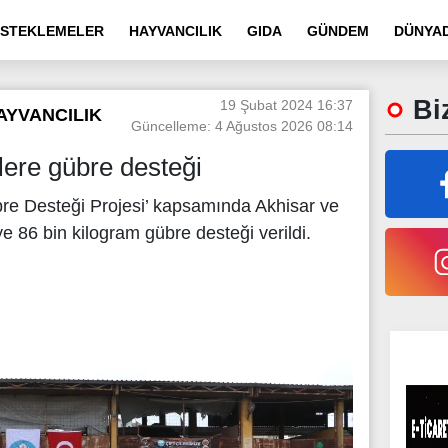
STEKLEMELER
HAYVANCILIK
GIDA
GÜNDEM
DÜNYAD
Biz
19 Şubat 2024 16:37
AYVANCILIK
Güncelleme: 4 Ağustos 2026 08:14
lere gübre desteği
bre Desteği Projesi’ kapsamında Akhisar ve
ye 86 bin kilogram gübre desteği verildi.