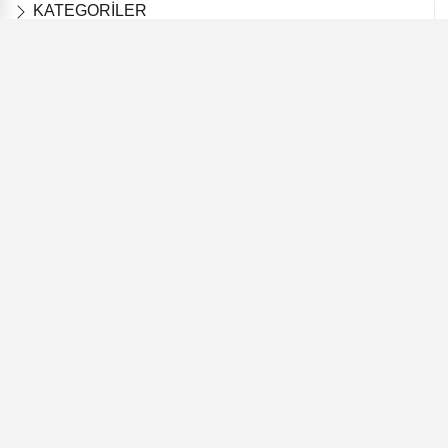
KATEGORİLER
HİBELER
GIDA
HAYVANCILIK
DESTEKLEMELER
TARIM
SAĞLIK VE YAŞAM
DÜNYADA TARIM
GÜNDEM
KURUMSAL
Künye