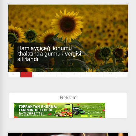
Ham ayçiçeği tohumu
ithalatında gümrük vergisi
sıfırlandı
.
.
.
.
.
.
.
.
.
.