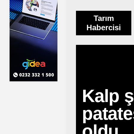
Tarım
Habercisi
Kalp ş
patate
oldu