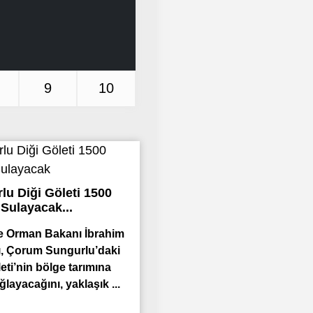
9
10
lu Diği Göleti 1500
 Sulayacak...
e Orman Bakanı İbrahim
, Çorum Sungurlu’daki
eti’nin bölge tarımına
ğlayacağını, yaklaşık ...