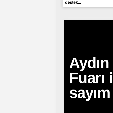
destek...
Aydın
Fuarı 
sayım