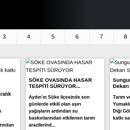
3
4
5
6
7
8
SÖKE OVASINDA HASAR
Sungur
TESPİTİ SÜRÜYOR...
Dekarı
ralık
Aydın’ın Söke ilçesinde son
Tarım v
günlerde etkili olan aşırı
Yumaklı
k
yağışların ardından su
Diği Göl
n
baskınlarından etkilenen tarım
katkı sa
rından
arazilerind...