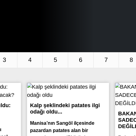
3
4
5
6
7
8
ldu:
Kalp şeklindeki patates ilgi
odağı oldu...
BAKAN
SADEC
Manisa’nın Sarıgöl ilçesinde
DEĞİLD
ı
pazardan patates alan bir