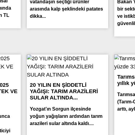
msal
vatandaşın seçtiği ürünler
Bakan Y
mında
arasında kalp şeklindeki patates
bir sekt
n TL
dikka...
ve istik
güvenlik
Tarımsa
yıllık y
025
20 YILIN EN ŞİDDETLİ
TEK VE
YAĞIŞI: TARIM ARAZİLERİ
Tarımsal
SULAR ALTINDA...
(Tarım-G
Yozgat’ın Sorgun ilçesinde
arttı, ay
yunca
yoğun yağışların ardından tarım
arazileri sular altında kaldı....
ticiyi