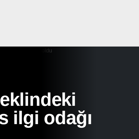
eklindeki
s ilgi odağı