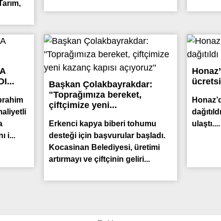
Tarım,
MA
Honaz’
...
ücretsi
Başkan Çolakbayrakdar:
"Toprağımıza bereket,
brahim
Honaz’d
çiftçimize yeni...
aliyetli
dağıtıld
a
Erkenci kapya biberi tohumu
ulaştı....
 i...
desteği için başvurular başladı.
Kocasinan Belediyesi, üretimi
artırmayı ve çiftçinin geliri...