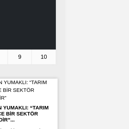
DEĞİLD
9
10
 YUMAKLI: “TARIM
E BİR SEKTÖR
İR”...